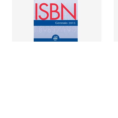
lstruzioni per l'adesione e criteri per la scelta del
prefisso editore. Procedure di acquisto e di
rilascio dei codici ISBN e dei servizi offerti
dall’agenzia.
Download