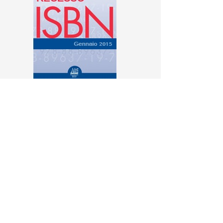
Recedere dal contratto secondo le indicazioni
riportate sul Regolamento, ai sensi dell’art. 49,
comma 1, lett. h) del Codice del consumo (D.Lgs.
206/2005).
Download