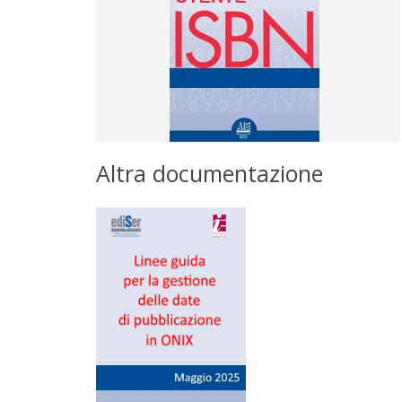
Informazioni sul corretto utilizzo, le modalità di
richiesta e i servizi dell'Agenzia per l'area di
lingua italiana.
Download
Altra documentazione
Gestione date ONIX
Linee guida per la corretta gestione delle date di
pubblicazione in ONIX a cura di Ediser e
Informazioni Editoriali
Dowload