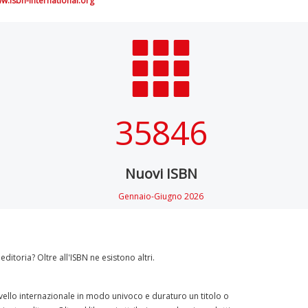
w.isbn-international.org
35846
Nuovi ISBN
Gennaio-Giugno 2026
itoria? Oltre all'ISBN ne esistono altri.
ivello internazionale in modo univoco e duraturo un titolo o