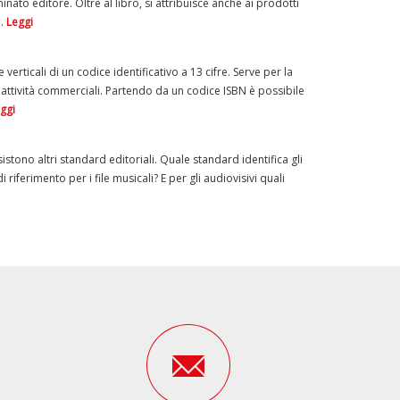
inato editore. Oltre al libro, si attribuisce anche ai prodotti
o.
Leggi
verticali di un codice identificativo a 13 cifre. Serve per la
le attività commerciali. Partendo da un codice ISBN è possibile
ggi
sistono altri standard editoriali. Quale standard identifica gli
i riferimento per i file musicali? E per gli audiovisivi quali