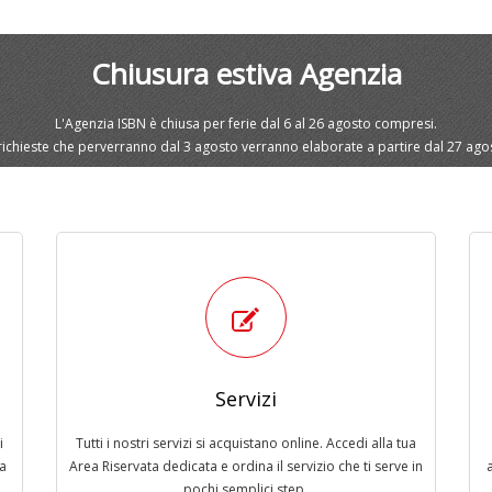
Chiusura estiva Agenzia
L'Agenzia ISBN è chiusa per ferie dal 6 al 26 agosto compresi.
richieste che perverranno dal 3 agosto verranno elaborate a partire dal 27 ago
Servizi
i
Tutti i nostri servizi si acquistano online. Accedi alla tua
ca
Area Riservata dedicata e ordina il servizio che ti serve in
pochi semplici step.