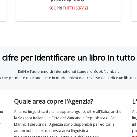
SCOPRI TUTTI I SERVIZI
cifre per identificare un libro in tutt
ISBN è l'acronimo di International Standard Book Number.
ro che permette di riconoscere in modo univoco attraverso un codice un libro o
Quale area copre l'Agenzia?
L
iù
All'area linguistica italiana appartengono, oltre all'Italia, anche
Al
la Svizzera italiana, la Città del Vaticano e Repubblica di San
li
r
Marino. I servizi dell'Agenzia sono disponibili per editori e
in
authorpublishers di questa area linguistica
po