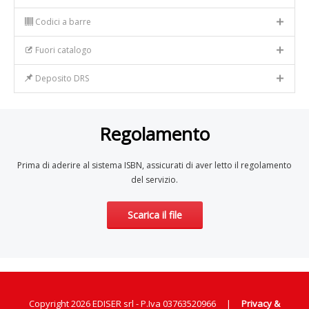
Codici a barre
Fuori catalogo
Deposito DRS
Regolamento
Prima di aderire al sistema ISBN, assicurati di aver letto il regolamento
del servizio.
Scarica il file
Copyright 2026 EDISER srl - P.Iva 03763520966
|
Privacy &